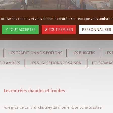
e utilise des cookies et vous donne le contrôle sur ceux que vous souhaitez
TOUT ACCEPTER
TOUT REFUSER
PERSONNALISER
LES TRADITIONNELS POÊLONS
LES BURGERS
LES
ES FLAMBÉES
LES SUGGESTIONS DE SAISON
LES FROMA
Les entrées chaudes et froides
Foie gras de canard, chutney du moment, brioche toastée