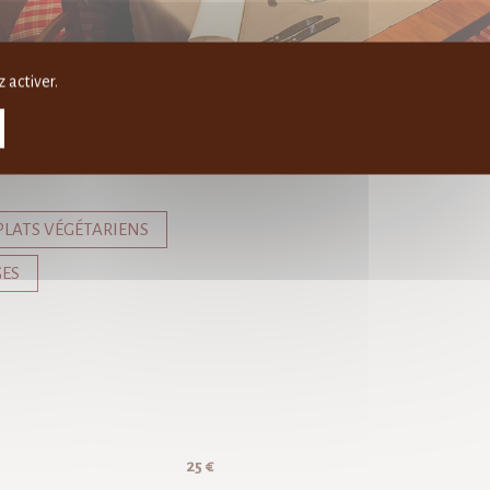
 activer.
 PLATS VÉGÉTARIENS
GES
25 €